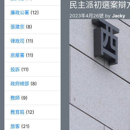
民主派初選案辯
廉政公署
(12)
2023年4月26號 by
Jacky
張建宗
(8)
律政司
(11)
房屋署
(11)
投訴
(11)
政府總部
(8)
教師
(9)
教育局
(12)
旅客
(21)