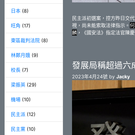
日本
(8)
民主派初選案，控方昨日交代
視，尚未能索取法律指示。
何
旺角
(17)
麟
，《國安法》指定法官陳慶
東區裁判法院
(8)
林鄭月娥
(9)
發展局稱超過六
校長
(7)
2023年4月24號 by
Jacky
梁振英
(29)
機場
(10)
民主派
(12)
民主黨
(10)