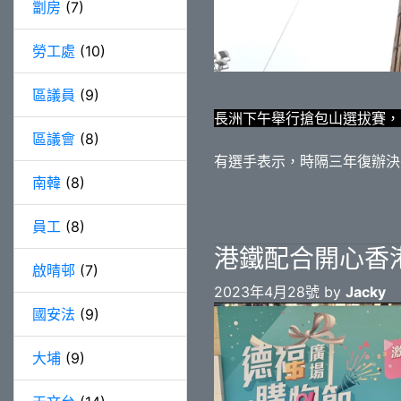
劏房
(7)
勞工處
(10)
區議員
(9)
長洲下午舉行搶包山選拔賽，
區議會
(8)
有選手表示，時隔三年復辦決
南韓
(8)
員工
(8)
港鐵配合開心香
啟晴邨
(7)
2023年4月28號 by
Jacky
國安法
(9)
大埔
(9)