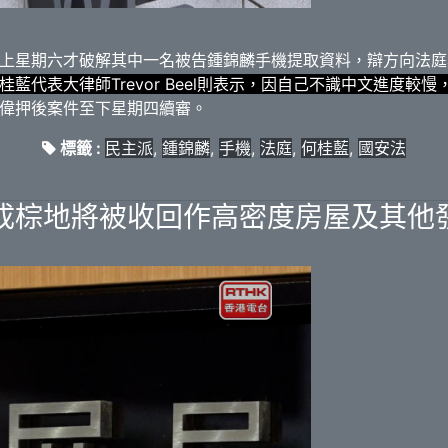
上星期六才破解其中一名被告鍾錦麟手機提取資料，辯方向法庭
桂藍代表大律師Trevor Beel則表示，因自己不識中文進度較
偉押後案件至下星期四續審。
標籤 :
民主派
,
鍾錦麟
,
手機
,
法庭
,
何桂藍
,
國安法
成棕地將被收回作高密度房屋及其他