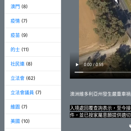
澳門
(8)
疫情
(7)
疫苗
(9)
的士
(11)
社民連
(8)
立法會
(62)
立法會議員
(7)
澳洲維多利亞州發生嚴重車禍
維園
(7)
入境處回覆查詢表示，至今接
件，並已按家屬意願提供適切
美國
(10)