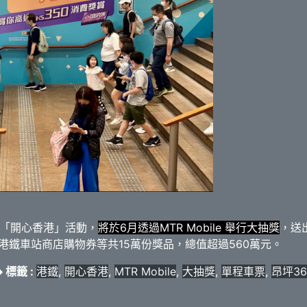
「開心香港」活動，
將於6月透過MTR Mobile 舉行大抽獎
，送
港鐵車站商店購物券等共15萬份獎品，總值超過560萬元。
標籤 :
港鐵
,
開心香港
,
MTR Mobile
,
大抽獎
,
單程車票
,
昂坪36