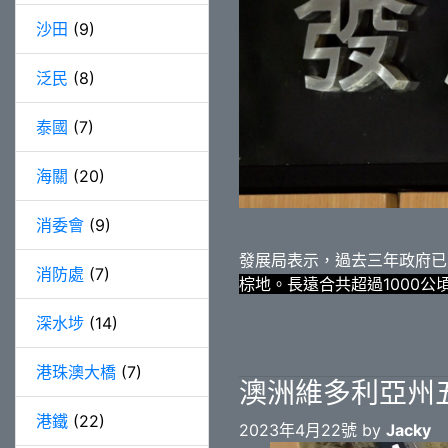
沙田
(9)
泛民
(8)
泰國
(7)
海關
(20)
消委會
(9)
發展局表示，過去三年政府已
消防處
(7)
棕地。長遠合共超過1000
深水埗
(14)
港珠澳大橋
(7)
澳洲維多利亞州
港鐵
(22)
2023年4月22號 by
Jacky