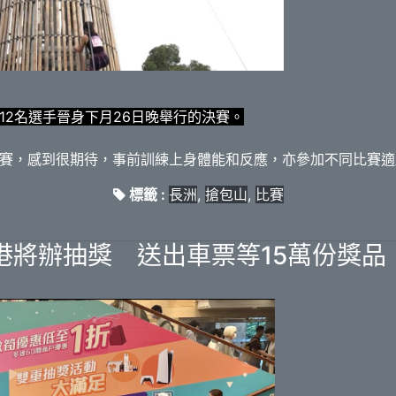
12名選手晉身下月26日晚舉行的決賽。
賽，感到很期待，事前訓練上身體能和反應，亦參加不同比賽適
標籤 :
長洲
,
搶包山
,
比賽
港將辦抽獎 送出車票等15萬份獎品