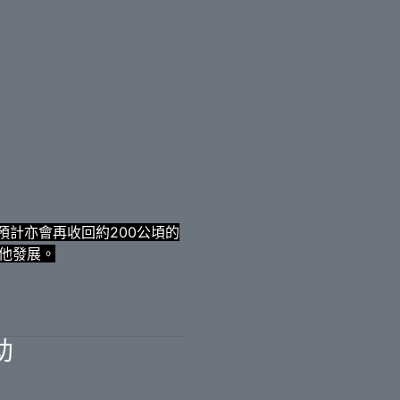
，預計亦會再收回約200公頃的
其他發展。
助