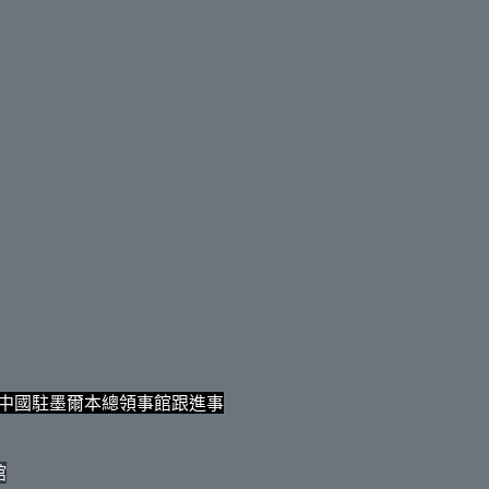
及中國駐墨爾本總領事館跟進事
館