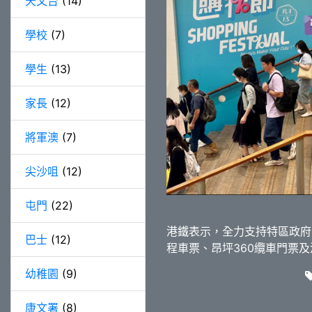
天文台
(14)
學校
(7)
學生
(13)
家長
(12)
將軍澳
(7)
尖沙咀
(12)
屯門
(22)
港鐵表示，全力支持特區政府
巴士
(12)
程車票、昂坪360纜車門票及
幼稚園
(9)
康文署
(8)