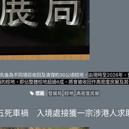
先後為不同項目收回及清理約30公頃棕地，
由現時至2026年
公頃的棕地，即佔整體棕地超過6成，將會被收回作高密度房屋及
標籤 :
發展局
,
棕地
,
高密度房屋
五死車禍 入境處接獲一宗涉港人求