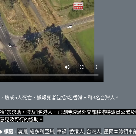
，造成5人死亡，據報死者包括1名香港人和3名台灣人。
獲1宗求助，涉及1名港人，已即時透過外交部駐港特派員公署
意見及可行的協助。
標籤 :
澳洲
,
維多利亞州
,
車禍
,
香港人
,
台灣人
,
墨爾本總領事