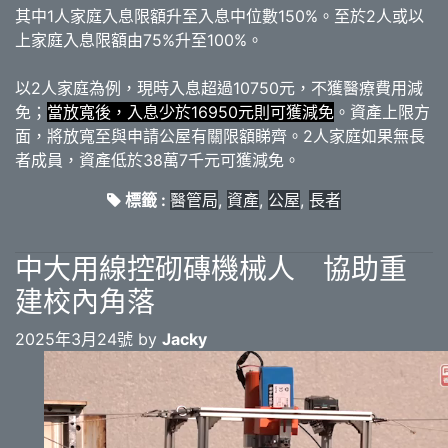
其中1人家庭入息限額升至入息中位數150%。至於2人或以
上家庭入息限額由75%升至100%。
以2人家庭為例，現時入息超過10750元，不獲醫療費用減
免；
當放寬後，入息少於16950元則可獲減免
。資產上限方
面，將放寬至與申請公屋有關限額睇齊。2人家庭如果無長
者成員，資產低於38萬7千元可獲減免。
標籤 :
醫管局
,
資產
,
公屋
,
長者
中大用線控砌磚機械人 協助重
建校內角落
2025年3月24號 by
Jacky