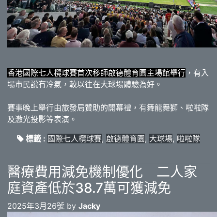
香港國際七人欖球賽首次移師啟德體育園主場館舉行
，有入
場市民說有冷氣，較以往在大球場體驗為好。
賽事晚上舉行由旅發局贊助的開幕禮，有舞龍舞獅、啦啦隊
及激光投影等表演。
標籤 :
國際七人欖球賽
,
啟德體育園
,
大球場
,
啦啦隊
醫療費用減免機制優化 二人家
庭資產低於38.7萬可獲減免
2025年3月26號 by
Jacky