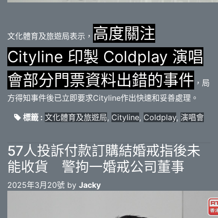
高度關注
文化體育及旅遊局表示，
Cityline 印製 Coldplay 演唱
會部分門票資料出錯的事件
，局
方得知事件後已立即要求Cityline作出快速和妥善處理。
標籤 :
文化體育及旅遊局
,
Cityline
,
Coldplay
,
演唱會
57人投訴付款訂購結婚戒指後未
能收貨 警拘一婚戒公司董事
2025年3月20號 by
Jacky