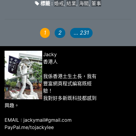
標籤 :
婚戒
,
結業
,
海關
,
董事
1
2
... 231
Jacky
香港人
我係香港土生土長，我有
豐富網頁程式編寫既經
驗！
我對好多新既科技都感到
興趣。
EMAIL : jackymail#gmail.com
PayPal.me/tojackylee