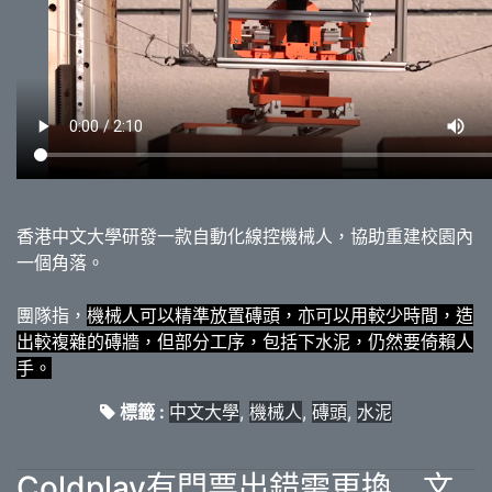
香港中文大學研發一款自動化線控機械人，協助重建校園內
一個角落。
團隊指，
機械人可以精準放置磚頭，亦可以用較少時間，造
出較複雜的磚牆，但部分工序，包括下水泥，仍然要倚賴人
手。
標籤 :
中文大學
,
機械人
,
磚頭
,
水泥
Coldplay有門票出錯需更換 文