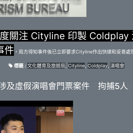
度關注 Cityline 印製 Coldpl
事件
，局方得知事件後已立即要求Cityline作出快速和妥善處
標籤 :
文化體育及旅遊局
,
Cityline
,
Coldplay
,
演唱會
宗涉及虛假演唱會門票案件 拘捕5人