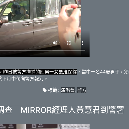
故，昨日被警方拘捕的四男一女獲准保釋
，當中一名44歲男子，
須於下月中旬向警方報到。
標籤 :
演唱會
,
警方
查 MIRROR經理人黃慧君到警署