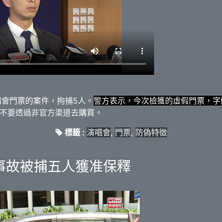
唱會門票的案件，拘捕5人。
警方表示，今次檢獲的虛假門票，字
不要透過非官方渠道去購買。
標籤 :
演唱會
,
門票
,
防偽特徵
會事故被捕五人獲准保釋