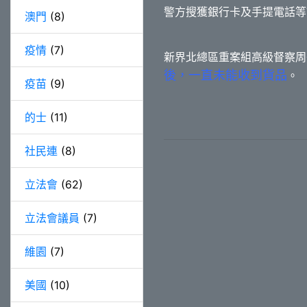
警方搜獲銀行卡及手提電話等
澳門
(8)
疫情
(7)
新界北總區重案組高級督察周
後，一直未能收到貨品
。
疫苗
(9)
的士
(11)
社民連
(8)
立法會
(62)
立法會議員
(7)
維園
(7)
美國
(10)