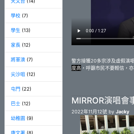
天文台
(14)
學校
(7)
學生
(13)
家長
(12)
將軍澳
(7)
警方接獲20多宗涉及虛假演
度高
，呼籲市民不要輕信，亦
尖沙咀
(12)
屯門
(22)
MIRROR演唱
巴士
(12)
2022年11月12號 by
Jacky
幼稚園
(9)
康文署
(8)