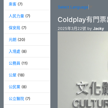
乘客
(7)
Select Language
▼
人民力量
(7)
Coldplay
保安局
(7)
2025年3月22號 by
Jacky
元朗
(20)
入境處
(8)
公務員
(11)
公屋
(18)
公民黨
(8)
公立醫院
(7)