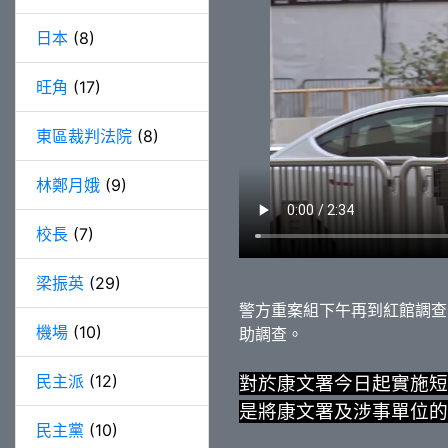
日本
(8)
旺角
(17)
東區裁判法院
(8)
林鄭月娥
(9)
校長
(7)
梁振英
(29)
警方重案組下午再到紅館調查M
機場
(10)
助調查。
民主派
(12)
對於康文署今日起實施短
是將康文署及涉事單位的
民主黨
(10)