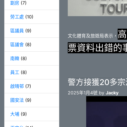
劏房
(7)
勞工處
(10)
區議員
(9)
高
文化體育及旅遊局表示，
區議會
(8)
票資料出錯的
南韓
(8)
員工
(8)
警方接獲20多
啟晴邨
(7)
2025年1月4號 by
Jacky
國安法
(9)
大埔
(9)