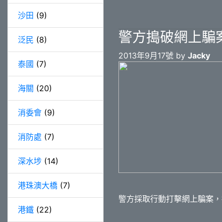
沙田
(9)
警方搗破網上騙
泛民
(8)
2013年9月17號 by
Jacky
泰國
(7)
海關
(20)
消委會
(9)
消防處
(7)
深水埗
(14)
港珠澳大橋
(7)
警方採取行動打擊網上騙案，拘
港鐵
(22)