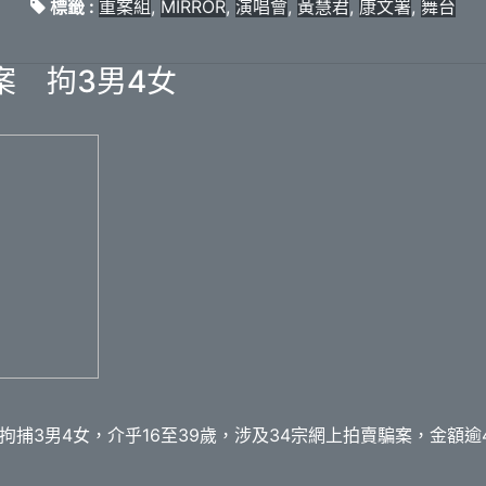
標籤 :
重案組
,
MIRROR
,
演唱會
,
黃慧君
,
康文署
,
舞台
案 拘3男4女
捕3男4女，介乎16至39歲，涉及34宗網上拍賣騙案，金額逾