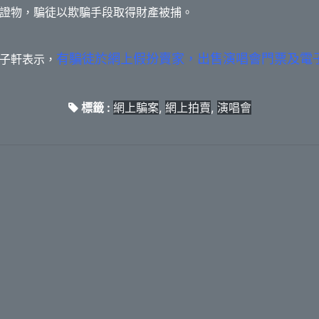
證物，騙徒以欺騙手段取得財產被捕。
有騙徒於網上假扮賣家，出售演唱會門票及電
子軒表示，
標籤 :
網上騙案
,
網上拍賣
,
演唱會