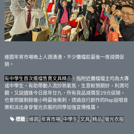
維園年宵市場晚上人頭湧湧，不少攤檔趁最後一夜減價促
銷。
有中學生首次擺檔售賣文具精品
，指附近攤檔檔主均為大專
或中學生，有助帶動人流炒熱氣氛，生意較預期好，利潤可
觀，又說適逢今日是年廿九，所有貨品減價至29元促銷，
也會把握剩餘幾小時最後衝刺，透過自行創作的Rap說唱音
樂和派出身穿螢光衣服的同學加強宣傳推廣。
標籤 :
維園
,
年宵市場
,
中學生
,
文具
,
精品
,
螢光衣服