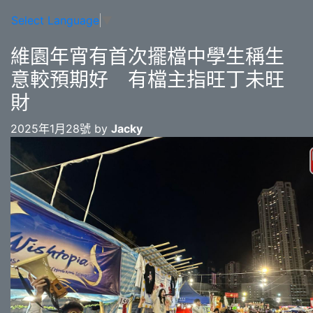
Select Language
▼
維園年宵有首次擺檔中學生稱生
意較預期好 有檔主指旺丁未旺
財
2025年1月28號 by
Jacky