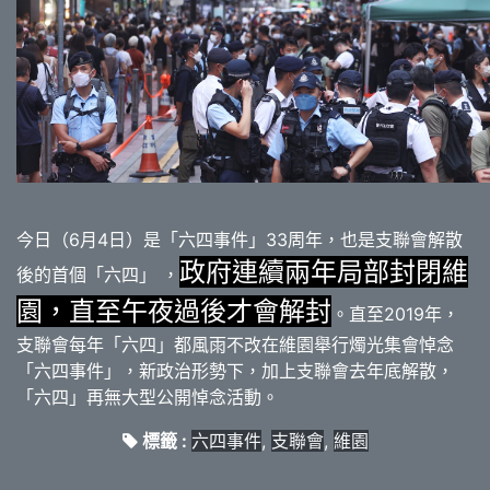
今日（6月4日）是「六四事件」33周年，也是支聯會解散
政府連續兩年局部封閉維
後的首個「六四」 ，
園，直至午夜過後才會解封
。直至2019年，
支聯會每年「六四」都風雨不改在維園舉行燭光集會悼念
「六四事件」，新政治形勢下，加上支聯會去年底解散，
「六四」再無大型公開悼念活動。
標籤 :
六四事件
,
支聯會
,
維園