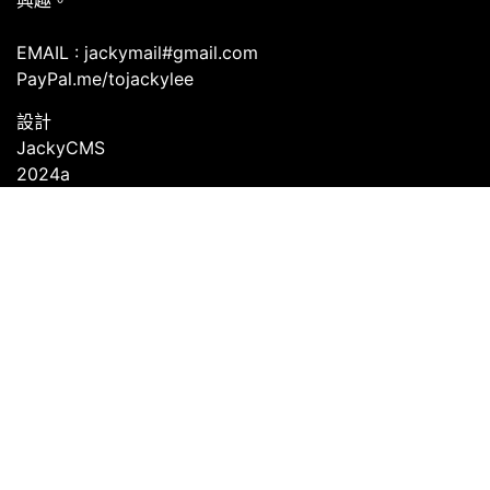
興趣。
EMAIL : jackymail#gmail.com
PayPal.me/tojackylee
設計
JackyCMS
2024a