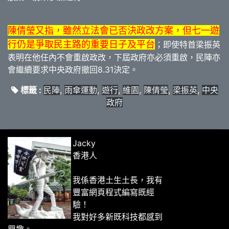
陳倩瑩又指，雖然立法會已否決政改方案，但七一遊
行仍是爭取民主路的重要日子及平台
；即使特首梁振英
表明在他任內不會重啟政改，下屆政府亦必須重啟，民陣亦
會繼續要求中央政府撤回8.31決定。
標籤 :
民陣
,
雨傘運動
,
遊行
,
維園
,
陳倩瑩
,
梁振英
,
中央
政府
Jacky
香港人
我係香港土生土長，我有
豐富網頁程式編寫既經
驗！
我對好多新既科技都感到