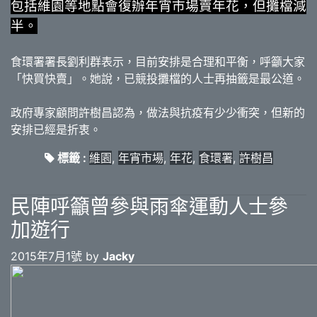
包括維園等地點會復辦年宵市場賣年花，但攤檔減
半。
食環署署長劉利群表示，目前安排是合理和平衡，呼籲大家
「快買快賣」。她說，已競投攤檔的人士再抽籤是最公道。
政府專家顧問許樹昌認為，做法與抗疫有少少衝突，但新的
安排已經是折衷。
標籤 :
維園
,
年宵市場
,
年花
,
食環署
,
許樹昌
民陣呼籲曾參與雨傘運動人士參
加遊行
2015年7月1號 by
Jacky