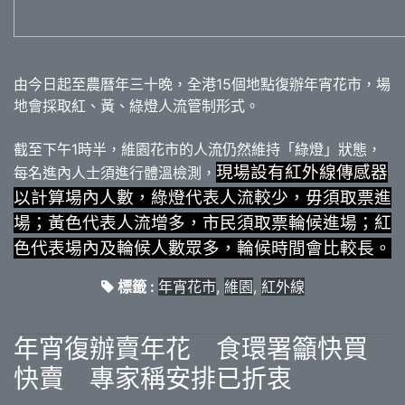
由今日起至農曆年三十晚，全港15個地點復辦年宵花市，場
地會採取紅、黃、綠燈人流管制形式。
截至下午1時半，維園花市的人流仍然維持「綠燈」狀態，
現場設有紅外線傳感器
每名進內人士須進行體溫檢測，
以計算場內人數，綠燈代表人流較少，毋須取票進
場；黃色代表人流增多，市民須取票輪候進場；紅
色代表場內及輪候人數眾多，輪候時間會比較長。
標籤 :
年宵花市
,
維園
,
紅外線
年宵復辦賣年花 食環署籲快買
快賣 專家稱安排已折衷