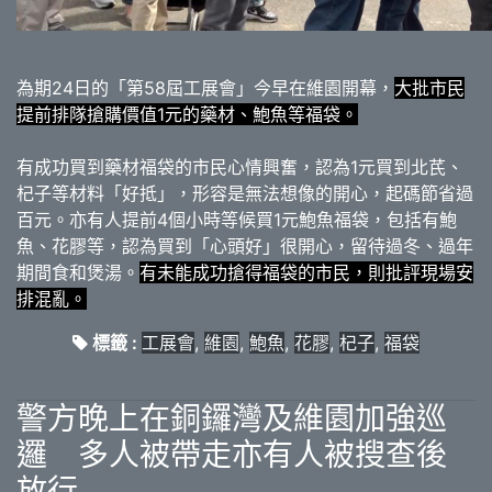
為期24日的「第58屆工展會」今早在維園開幕，
大批市民
提前排隊搶購價值1元的藥材、鮑魚等福袋。
有成功買到藥材福袋的市民心情興奮，認為1元買到北芪、
杞子等材料「好抵」，形容是無法想像的開心，起碼節省過
百元。亦有人提前4個小時等候買1元鮑魚福袋，包括有鮑
魚、花膠等，認為買到「心頭好」很開心，留待過冬、過年
期間食和煲湯。
有未能成功搶得福袋的市民，則批評現場安
排混亂。
標籤 :
工展會
,
維園
,
鮑魚
,
花膠
,
杞子
,
福袋
警方晚上在銅鑼灣及維園加強巡
邏 多人被帶走亦有人被搜查後
放行