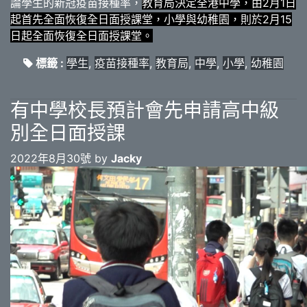
論學生的新冠疫苗接種率，
教育局決定全港中學，由2月1日
起首先全面恢復全日面授課堂，小學與幼稚園，則於2月15
日起全面恢復全日面授課堂。
標籤 :
學生
,
疫苗接種率
,
教育局
,
中學
,
小學
,
幼稚園
有中學校長預計會先申請高中級
別全日面授課
2022年8月30號 by
Jacky