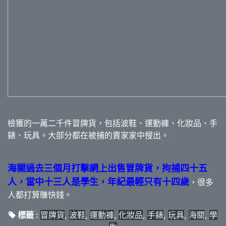
檢獲的一萬二千件冒牌貨，包括波鞋、運動褲、化妝品、手
錶、玩具。大部分都在被捕的賣家家中搜出。
海關過去三個月打擊網上出售冒牌貨，拘捕四十五
人，當中十三人是學生，年紀最輕只有十四歲
，很多
人都打算賺快錢。
標籤 :
冒牌貨
,
波鞋
,
運動褲
,
化妝品
,
手錶
,
玩具
,
海關
,
學