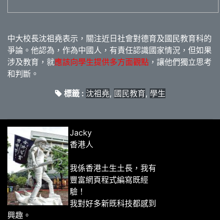
中大校長沈祖堯表示，關注近日社會對德育及國民教育科的
爭論。他認為，作為中國人，有責任認識國家情況，但如果
涉及教育，就
應該向學生提供多方面觀點
，讓他們獨立思考
和判斷。
標籤 :
沈祖堯
,
國民教育
,
學生
Jacky
香港人
我係香港土生土長，我有
豐富網頁程式編寫既經
驗！
我對好多新既科技都感到
興趣。