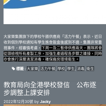
大家樂集團旗下的學校午膳供應商「活力午餐」表示，近日
收到個別學校通知有學生進食飯盒後感到不適，集團非常重
視事件，經審慎考慮，
下周一及二暫停供應兩天，團隊將會
從頭檢視所有產製工序，加強生產過程各步驟之連接，同時
亦會進行深層清潔消毒，確保廠房環境衛生。
標籤 :
大家樂
,
活力午餐
,
學校
,
學生
,
消毒
,
衛生
教育局向全港學校發信 公布逐
步調整上課安排
2022年12月30號 by
Jacky