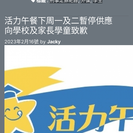
標籤 :
刑事定罪紀錄
,
外傭
,
學生
活力午餐下周一及二暫停供應
向學校及家長學童致歉
2023年2月16號 by
Jacky