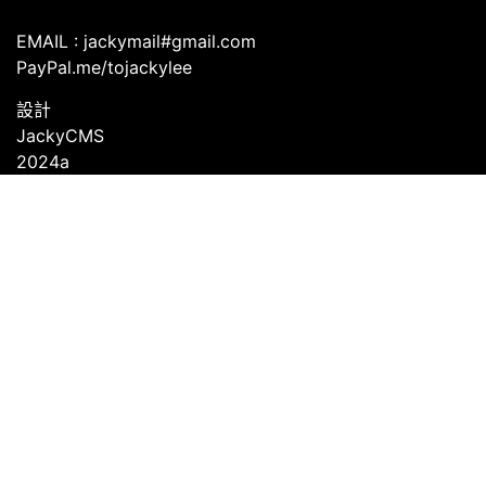
EMAIL : jackymail#gmail.com
PayPal.me/tojackylee
設計
JackyCMS
2024a