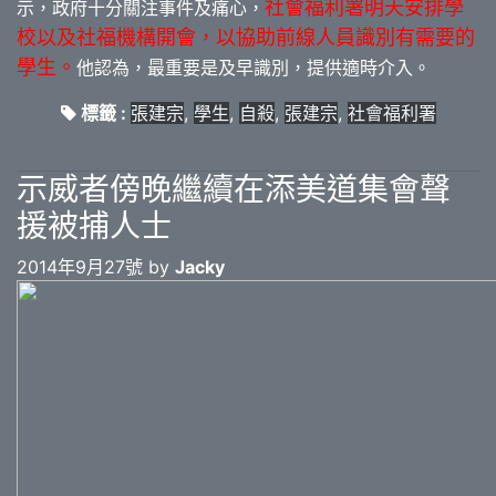
社會福利署明天安排學
示，政府十分關注事件及痛心，
校以及社福機構開會，以協助前線人員識別有需要的
學生。
他認為，最重要是及早識別，提供適時介入。
標籤 :
張建宗
,
學生
,
自殺
,
張建宗
,
社會福利署
示威者傍晚繼續在添美道集會聲
援被捕人士
2014年9月27號 by
Jacky