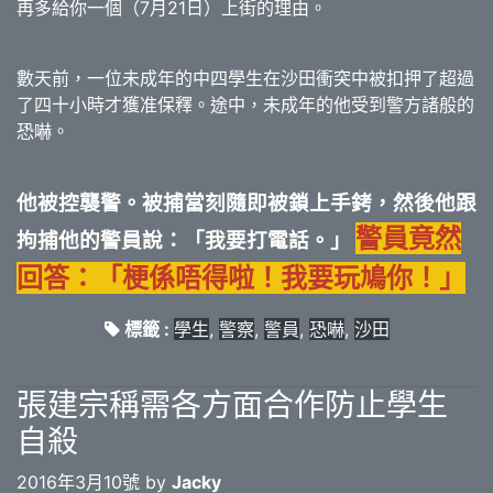
再多給你一個（7月21日）上街的理由。
數天前，一位未成年的中四學生在沙田衝突中被扣押了超過
了四十小時才獲准保釋。途中，未成年的他受到警方諸般的
恐嚇。
他被控襲警。被捕當刻隨即被鎖上手銬，然後他跟
警員竟然
拘捕他的警員說：「我要打電話。」
回答：「梗係唔得啦！我要玩鳩你！」
標籤 :
學生
,
警察
,
警員
,
恐嚇
,
沙田
張建宗稱需各方面合作防止學生
自殺
2016年3月10號 by
Jacky