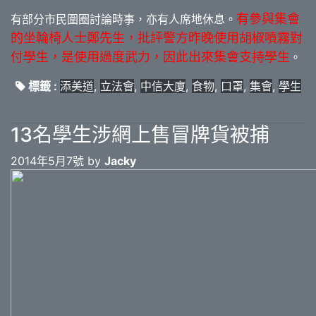
有參與集會
有部分市民圍圈討論時事，亦有人席地休息。
的坐輪椅人士鄭先生，批評警方昨晚使用胡椒噴霧對
付學生，是使用過度武力，因此出來集會支持學生
。
標籤 :
添美道
,
立法會
,
中信大廈
,
食物
,
口罩
,
集會
,
學生
13名學生涉網上售冒牌貨被捕
2014年5月7號 by
Jacky