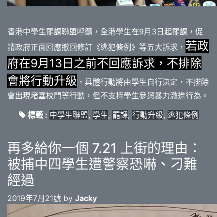
香港中學生罷課聯盟呼籲，全港學生在9月3日起罷課，促
若政
請政府正面回應撤回修訂《逃犯條例》等五大訴求，
府在9月13日之前不回應訴求，不排除
會將行動升級
，具體行動將由學生自行決定，不排除
會出現堵塞校門等行動，但不支持學生參與暴力激進行為。
標籤 :
中學生聯盟
,
學生
,
罷課
,
行動升級
,
逃犯條例
再多給你一個 7.21 上街的理由：
被捕中四學生遭警察恐嚇、刁難
經過
2019年7月21號 by
Jacky