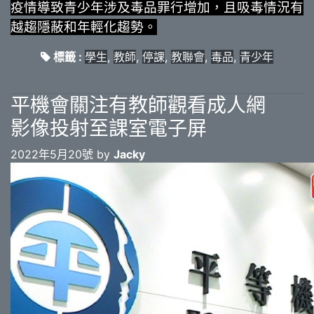
疫情導致青少年涉及毒品罪行增加，且吸毒情況有
越趨隱蔽和年輕化趨勢。
標籤 :
學生
,
教師
,
停課
,
教聯會
,
毒品
,
青少年
平機會關注有教師觀看成人網
影像投射至課室電子屏
2022年5月20號 by
Jacky