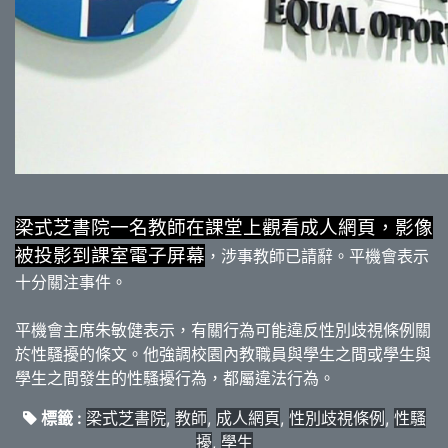
梁式芝書院一名教師在課堂上觀看成人網頁，影像
被投影到課室電子屏幕
，涉事教師已請辭。平機會表示
十分關注事件。
平機會主席朱敏健表示，有關行為可能違反性別歧視條例關
於性騷擾的條文。他強調校園內教職員與學生之間或學生與
學生之間發生的性騷擾行為，都屬違法行為。
標籤 :
梁式芝書院
,
教師
,
成人網頁
,
性別歧視條例
,
性騷
擾
,
學生