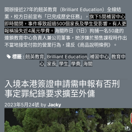
開辦接近27年的翹英教育（Brilliant Education）全線結
業，校方日前宣布「已完成歷史任務」，
旗下5間補習中心
即時關閉，事件導致超過500個家長及學生受影響，有人更
報稱損失近4萬元學費。
海關昨日（1日）拘捕一名50歲的
連鎖教育中心負責人兼公司董事，她涉嫌於預售課程時作出
不當地接受付款的營業行為，違反《商品說明條例》。
標籤 :
翹英教育
,
Brilliant Education
,
補習中心
,
教育中
心
,
家長
,
學生
,
學費
,
海關
入境本港簽證申請需申報有否刑
事定罪紀錄要求擴至外傭
2023年5月24號 by
Jacky