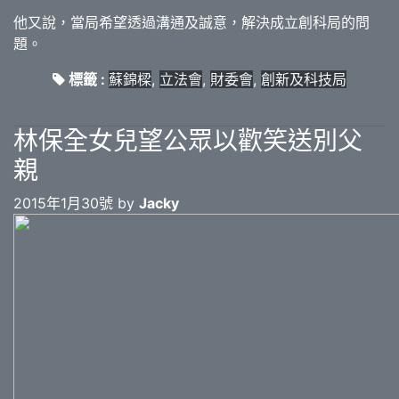
他又說，當局希望透過溝通及誠意，解決成立創科局的問
題。
標籤 :
蘇錦樑
,
立法會
,
財委會
,
創新及科技局
林保全女兒望公眾以歡笑送別父
親
2015年1月30號 by
Jacky