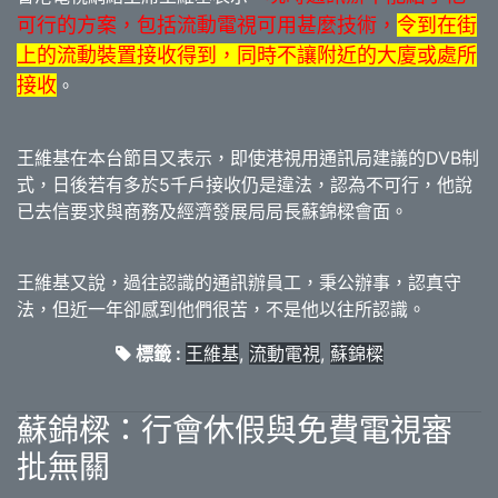
可行的方案，包括流動電視可用甚麼技術，
令到在街
上的流動裝置接收得到，同時不讓附近的大廈或處所
接收
。
王維基在本台節目又表示，即使港視用通訊局建議的DVB制
式，日後若有多於5千戶接收仍是違法，認為不可行，他說
已去信要求與商務及經濟發展局局長蘇錦樑會面。
王維基又說，過往認識的通訊辦員工，秉公辦事，認真守
法，但近一年卻感到他們很苦，不是他以往所認識。
標籤 :
王維基
,
流動電視
,
蘇錦樑
蘇錦樑：行會休假與免費電視審
批無關