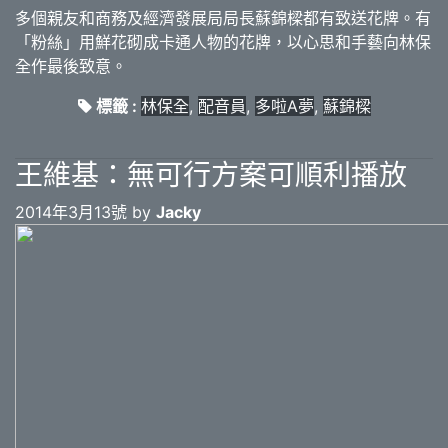
多個親友和商務及經濟發展局局長蘇錦樑都有致送花牌。有
「粉絲」用鮮花砌成卡通人物的花牌，以心思和手藝向林保
全作最後致意。
標籤 :
林保全
,
配音員
,
多啦A夢
,
蘇錦樑
王維基：無可行方案可順利播放
2014年3月13號 by
Jacky