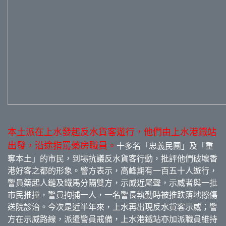
本土派在上水發起反水貨客遊行，他們由上水港鐵站
出發，沿途指罵藥房職員。
十多名「忠義民團」及「重
奪本土」的市民，到場抗議反水貨客行動，批評他們破壞香
港好客之都的形象。警方表示，高峰期有一百五十人遊行，
警員築起人鏈及鐵馬分隔雙方，示威近尾聲，示威者與一批
市民推撞，警員拘捕一人，一名警長執勤時被推跌落地擦傷
送院診治。今次是近半年來，上水再出現反水貨客示威；警
方在示威路線，派遣警員戒備，上水港鐵站亦加派職員維持