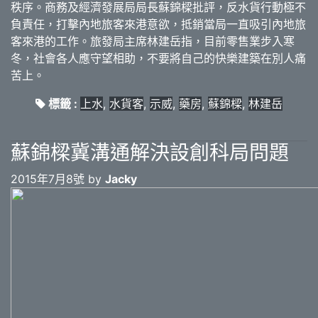
秩序。商務及經濟發展局局長蘇錦樑批評，反水貨行動極不
負責任，打擊內地旅客來港意欲，抵銷當局一直吸引內地旅
客來港的工作。旅發局主席林建岳指，目前零售業步入寒
冬，社會各人應守望相助，不要將自己的快樂建築在別人痛
苦上。
標籤 :
上水
,
水貨客
,
示威
,
藥房
,
蘇錦樑
,
林建岳
蘇錦樑冀溝通解決設創科局問題
2015年7月8號 by
Jacky