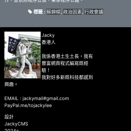
作，並依照程序去做，秉承程序公義。
標籤 :
蘇錦樑
,
政治因素
,
行政會議
Jacky
香港人
我係香港土生土長，我有
豐富網頁程式編寫既經
驗！
我對好多新既科技都感到
興趣。
EMAIL : jackymail#gmail.com
PayPal.me/tojackylee
設計
JackyCMS
2024a