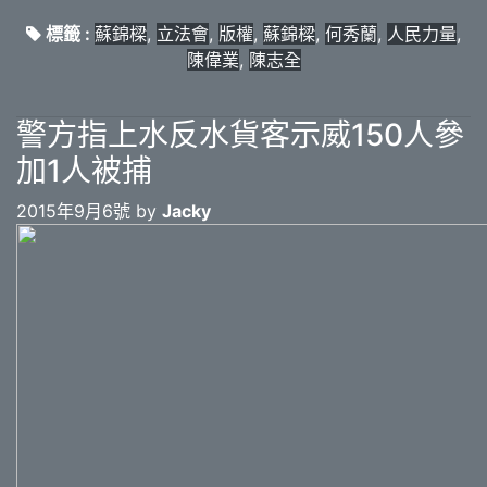
標籤 :
蘇錦樑
,
立法會
,
版權
,
蘇錦樑
,
何秀蘭
,
人民力量
,
陳偉業
,
陳志全
警方指上水反水貨客示威150人參
加1人被捕
2015年9月6號 by
Jacky