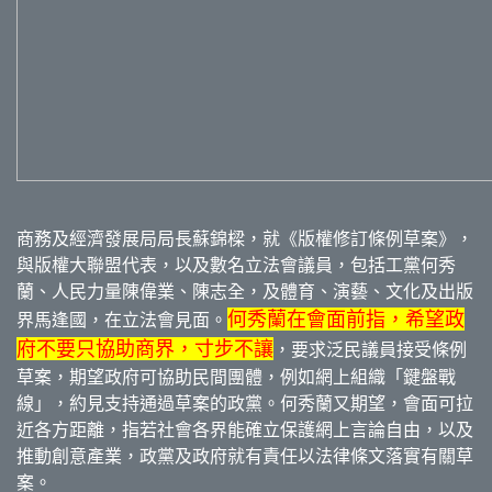
商務及經濟發展局局長蘇錦樑，就《版權修訂條例草案》，
與版權大聯盟代表，以及數名立法會議員，包括工黨何秀
蘭、人民力量陳偉業、陳志全，及體育、演藝、文化及出版
何秀蘭在會面前指，希望政
界馬逢國，在立法會見面。
府不要只協助商界，寸步不讓
，要求泛民議員接受條例
草案，期望政府可協助民間團體，例如網上組織「鍵盤戰
線」，約見支持通過草案的政黨。何秀蘭又期望，會面可拉
近各方距離，指若社會各界能確立保護網上言論自由，以及
推動創意產業，政黨及政府就有責任以法律條文落實有關草
案。