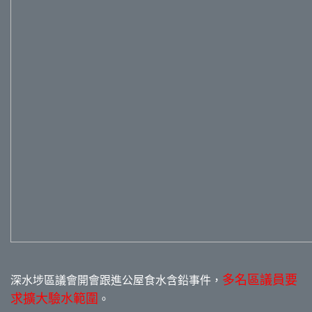
多名區議員要
深水埗區議會開會跟進公屋食水含鉛事件，
求擴大驗水範圍
。