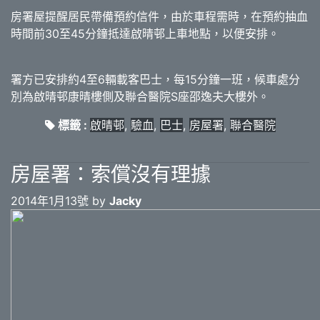
房署屋提醒居民帶備預約信件，由於車程需時，在預約抽血
時間前30至45分鐘抵達啟晴邨上車地點，以便安排。
署方已安排約4至6輛載客巴士，每15分鐘一班，候車處分
別為啟晴邨康晴樓側及聯合醫院S座邵逸夫大樓外。
標籤 :
啟晴邨
,
驗血
,
巴士
,
房屋署
,
聯合醫院
房屋署：索償沒有理據
2014年1月13號 by
Jacky