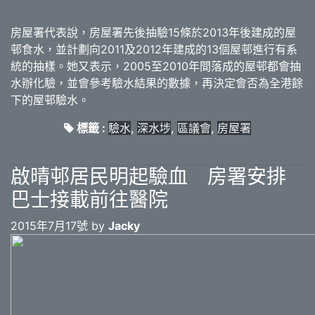
房屋署代表說，房屋署先後抽驗15條於2013年後建成的屋
邨食水，並計劃向2011及2012年建成的13個屋邨進行有系
統的抽樣。她又表示，2005至2010年間落成的屋邨都會抽
水辦化驗，並會參考驗水結果的數據，再決定會否為全港餘
下的屋邨驗水。
標籤 :
驗水
,
深水埗
,
區議會
,
房屋署
啟晴邨居民明起驗血 房署安排
巴士接載前往醫院
2015年7月17號 by
Jacky