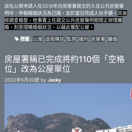
該名公屋申請人在2018年向房屋署遞交的入住公共房屋聲
明中，申報婚姻狀況為已婚，並於當日完成入伙手續。
其後
經調查揭發，他事實上在遞交公共房屋聲明期間正辦理離
婚，刻意隱瞞婚姻狀況，以藉此獲配公屋。
標籤 :
公屋
,
虛假陳述
,
監禁
,
緩刑
,
房屋署
,
離婚
房屋署稱已完成將約110個「空格
位」改為公屋單位
2022年5月30號 by
Jacky