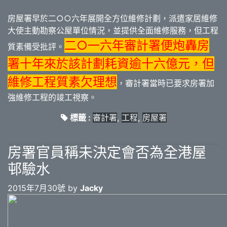
房屋署早於二○○六年展開全方位維修計劃，派遣家居維修
大使主動勘察公屋單位情況，並提供全面維修服務，但工程
二○一六年審計署便炮轟房
質素備受批評。
署十年來於該計劃耗資逾十六億元，但
維修工程質素欠理想
，審計署當時已要求房署加
強維修工程的竣工視察。
標籤 :
審計署
,
工程
,
房屋署
房署官員稱未決定會否為全港屋
邨驗水
2015年7月30號 by
Jacky