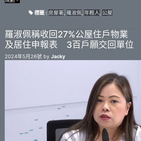
規劃。
標籤 :
房屋署
,
羅淑佩
,
年輕人
,
公屋
羅淑佩稱收回27%公屋住戶物業
及居住申報表 3百戶願交回單位
2024年5月26號 by
Jacky