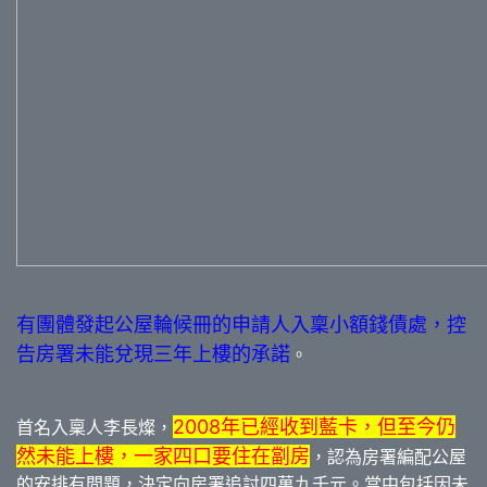
有團體發起公屋輪候冊的申請人入稟小額錢債處，控
告房署未能兌現三年上樓的承諾
。
2008年已經收到藍卡，但至今仍
首名入稟人李長燦，
然未能上樓，一家四口要住在劏房
，認為房署編配公屋
的安排有問題，決定向房署追討四萬九千元。當中包括因未