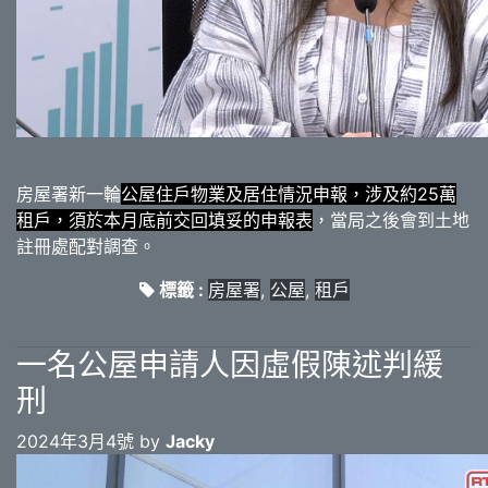
房屋署新一輪
公屋住戶物業及居住情況申報，涉及約25萬
租戶，須於本月底前交回填妥的申報表
，當局之後會到土地
註冊處配對調查。
標籤 :
房屋署
,
公屋
,
租戶
一名公屋申請人因虛假陳述判緩
刑
2024年3月4號 by
Jacky