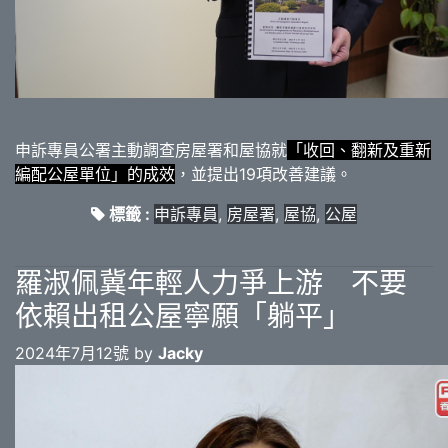
申訴專員公署主動調查房屋署和屋協就
「收回、翻新及重新
編配公屋單位」的成效
，並提出19項改善建議。
標籤 :
申訴專員
,
房屋署
,
屋協
,
公屋
羅淑佩冀年輕人力爭上游 不要
依賴出租公屋寧願「躺平」
2024年7月12號 by
Jacky