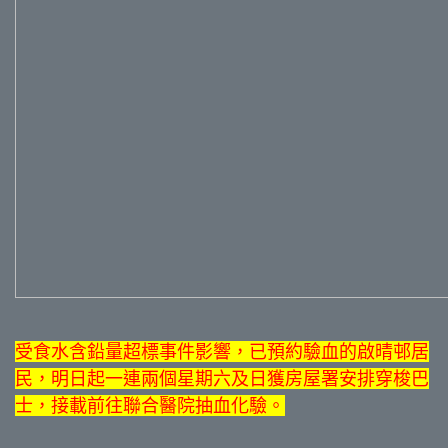
受食水含鉛量超標事件影響，已預約驗血的啟晴邨居
民，明日起一連兩個星期六及日獲房屋署安排穿梭巴
士，接載前往聯合醫院抽血化驗。