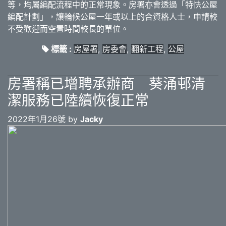
等，均屬編配流程中的正常現象。房署亦會透過「特快公屋
編配計劃」，讓輪候公屋一年或以上的合資格人士，申請較
不受歡迎而空置時間較長的單位。
標籤 :
房屋署
,
房委會
,
翻新工程
,
公屋
房署稱已增聘承辦商 葵涌邨清
潔服務已陸續恢復正常
2022年1月26號 by
Jacky