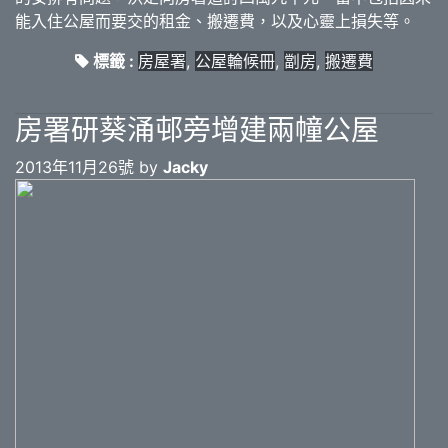
能入住公屋而要交的租金、搬遷費，以及心靈上損失等。
標籤 :
房屋署
,
公屋輪候冊
,
劏房
,
搬遷費
房署研葵涌邨旁增建兩幢公屋
2013年11月26號 by
Jacky