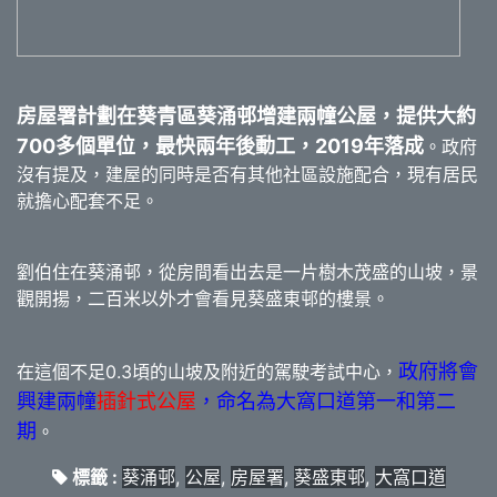
房屋署計劃在葵青區葵涌邨增建兩幢公屋，提供大約
700多個單位，最快兩年後動工，2019年落成
。政府
沒有提及，建屋的同時是否有其他社區設施配合，現有居民
就擔心配套不足。
劉伯住在葵涌邨，從房間看出去是一片樹木茂盛的山坡，景
觀開揚，二百米以外才會看見葵盛東邨的樓景。
政府將會
在這個不足0.3頃的山坡及附近的駕駛考試中心，
興建兩幢
插針式公屋
，命名為大窩口道第一和第二
期
。
標籤 :
葵涌邨
,
公屋
,
房屋署
,
葵盛東邨
,
大窩口道