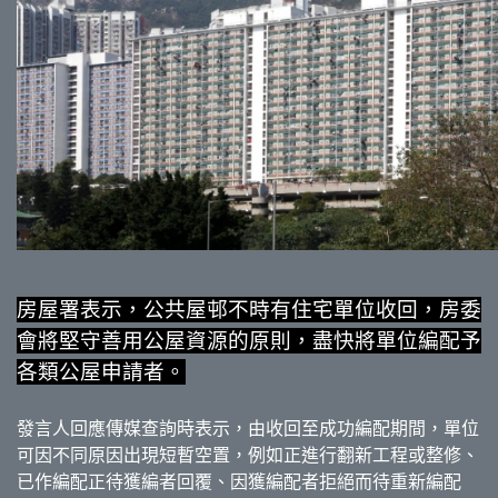
房屋署表示，公共屋邨不時有住宅單位收回，房委
會將堅守善用公屋資源的原則，盡快將單位編配予
各類公屋申請者。
發言人回應傳媒查詢時表示，由收回至成功編配期間，單位
可因不同原因出現短暫空置，例如正進行翻新工程或整修、
已作編配正待獲編者回覆、因獲編配者拒絕而待重新編配