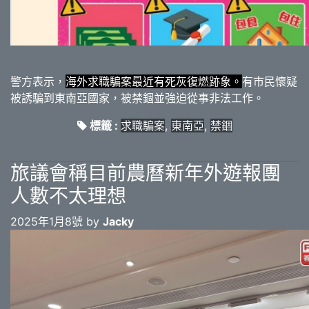
警方表示，
海外求職騙案最近有死灰復燃跡象。
有市民懷疑
被誘騙到東南亞國家，被禁錮並強迫從事非法工作。
標籤 :
求職騙案
,
東南亞
,
禁錮
旅議會稱目前農曆新年外遊報團
人數不太理想
2025年1月8號 by
Jacky