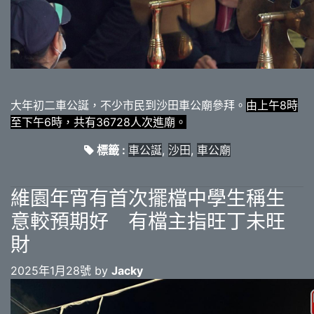
大年初二車公誕，不少市民到沙田車公廟參拜。
由上午8時
至下午6時，共有36728人次進廟。
標籤 :
車公誕
,
沙田
,
車公廟
維園年宵有首次擺檔中學生稱生
意較預期好 有檔主指旺丁未旺
財
2025年1月28號 by
Jacky