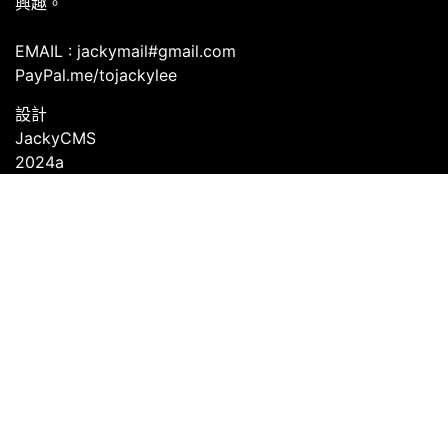
興趣。
EMAIL : jackymail#gmail.com
PayPal.me/tojackylee
設計
JackyCMS
2024a