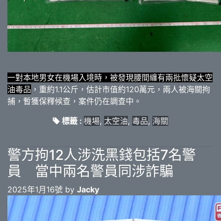
一對本地男女在機場入境時，被發現腰間纏有兩批懷疑太空
油毒品
，重約1.1公斤，估計市值約120萬元，兩人被海關拘
捕，暫獲保釋候查，案件仍在調查中。
標籤 :
機場
,
太空油
,
毒品
,
海關
警方拘12人涉洗黑錢包括7名警
員 當中兩名警員同涉詐騙
2025年1月16號 by
Jacky