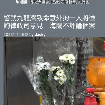
標籤 :
旅遊業議會
,
聖誕
,
農曆新年
,
旅行團
警就九龍灣致命意外拘一人將徵
詢律政司意見 海關不評論個案
2025年1月6號 by
Jacky