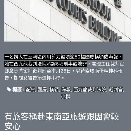
一名婦人在荃灣區內用剪刀毀壞逾50幅國慶橫額或海報，
她在西九龍裁判法院承認6項刑事毀壞罪
，署理主任裁判官
鄭念慈將案押後判刑至本月28日，以待索取兩份精神科報
告，期間女被告須還押小欖。
標籤 :
荃灣
,
國慶
,
橫額
,
海報
,
西九龍裁判法院
,
裁判官
,
小欖
有旅客稱赴東南亞旅遊跟團會較
安心