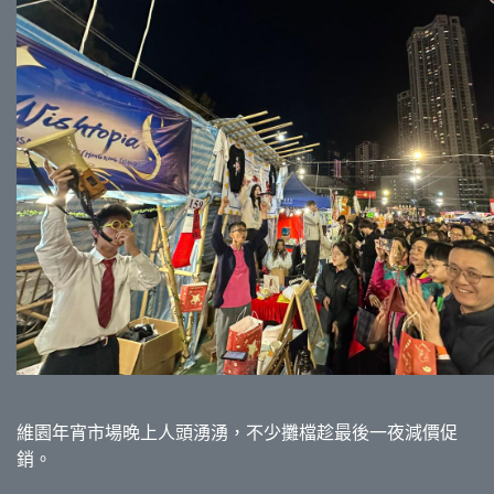
維園年宵市場晚上人頭湧湧，不少攤檔趁最後一夜減價促
銷。