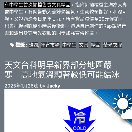
有中學生首次擺檔售賣文具精品
，指附近攤檔檔主均為大專
或中學生，有助帶動人流炒熱氣氛，生意較預期好，利潤可
觀，又說適逢今日是年廿九，所有貨品減價至29元促銷，
也會把握剩餘幾小時最後衝刺，透過自行創作的Rap說唱音
樂和派出身穿螢光衣服的同學加強宣傳推廣。
標籤 :
維園
,
年宵市場
,
中學生
,
文具
,
精品
,
螢光衣服
天文台料明早新界部分地區嚴
寒 高地氣溫顯著較低可能結冰
2025年1月26號 by
Jacky