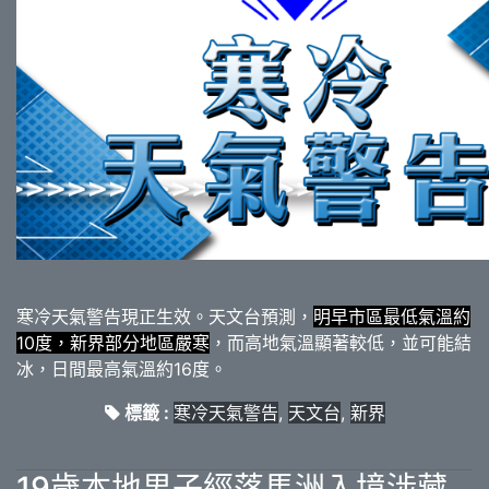
寒冷天氣警告現正生效。天文台預測，
明早市區最低氣溫約
10度，新界部分地區嚴寒
，而高地氣溫顯著較低，並可能結
冰，日間最高氣溫約16度。
標籤 :
寒冷天氣警告
,
天文台
,
新界
19歲本地男子經落馬洲入境涉藏