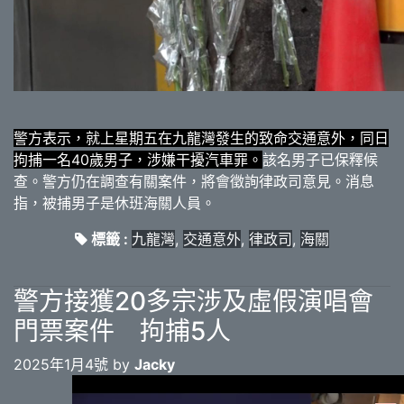
警方表示，就上星期五在九龍灣發生的致命交通意外，同日
拘捕一名40歲男子，涉嫌干擾汽車罪。
該名男子已保釋候
查。警方仍在調查有關案件，將會徵詢律政司意見。消息
指，被捕男子是休班海關人員。
標籤 :
九龍灣
,
交通意外
,
律政司
,
海關
警方接獲20多宗涉及虛假演唱會
門票案件 拘捕5人
2025年1月4號 by
Jacky