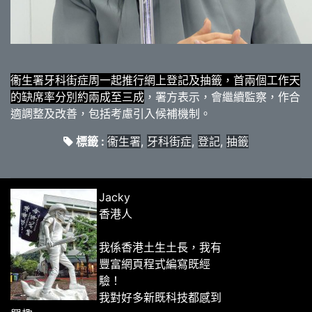
衞生署牙科街症周一起推行網上登記及抽籤，首兩個工作天
的缺席率分別約兩成至三成
，署方表示，會繼續監察，作合
適調整及改善，包括考慮引入候補機制。
標籤 :
衞生署
,
牙科街症
,
登記
,
抽籤
Jacky
香港人
我係香港土生土長，我有
豐富網頁程式編寫既經
驗！
我對好多新既科技都感到