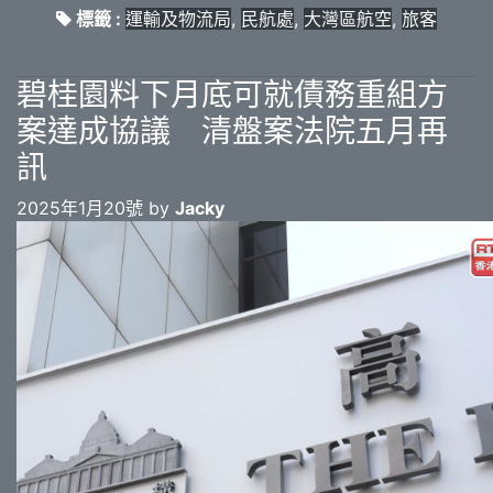
標籤 :
運輸及物流局
,
民航處
,
大灣區航空
,
旅客
碧桂園料下月底可就債務重組方
案達成協議 清盤案法院五月再
訊
2025年1月20號 by
Jacky