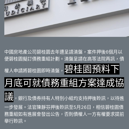
中國房地產公司碧桂園去年遭呈請清盤，案件押後6個月以
便碧桂園擬訂債務重組計劃。清盤呈請在高等法院再訊，債
碧桂園預料下
權人申請將碧桂園即時清盤，
月底可就債務重組方案達成協
議
，銀行及債券持有人特別小組均支持押後聆訊，以待進
一步發展。法官陳靜芬押後聆訊至5月26日，相信碧桂園債
務重組如有進展會發出公告，否則債權人一方有權要求提前
舉行聆訊。