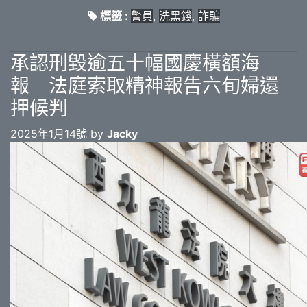
標籤 :
警員
,
洗黑錢
,
詐騙
承認刑毀逾五十幅國慶橫額海
報 法庭索取精神報告六旬婦還
押候判
2025年1月14號 by
Jacky