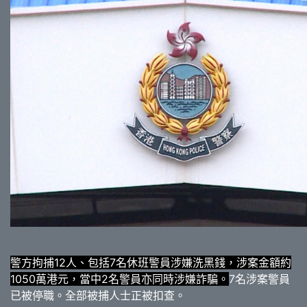
警方拘捕12人、包括7名休班警員涉嫌洗黑錢，涉案金額約
1050萬港元，當中2名警員亦同時涉嫌詐騙。
7名涉案警員
已被停職。全部被捕人士正被扣查。