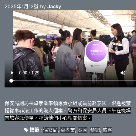
2025年1月12號 by
Jacky
保安局副局長卓孝業率領專責小組成員前赴泰國，跟進被禁
錮從事非法工作的港人個案。
警方和保安局人員下午在機場
向旅客派傳單，呼籲他們小心相關個案。
標籤 :
保安局
,
卓孝業
,
泰國
,
禁錮
,
旅客