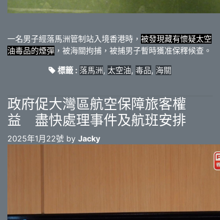
一名男子經落馬洲管制站入境香港時，
被發現藏有懷疑太空
油毒品的煙彈
，被海關拘捕，被捕男子暫時獲准保釋候查。
標籤 :
落馬洲
,
太空油
,
毒品
,
海關
政府促大灣區航空保障旅客權
益 盡快處理事件及航班安排
2025年1月22號 by
Jacky