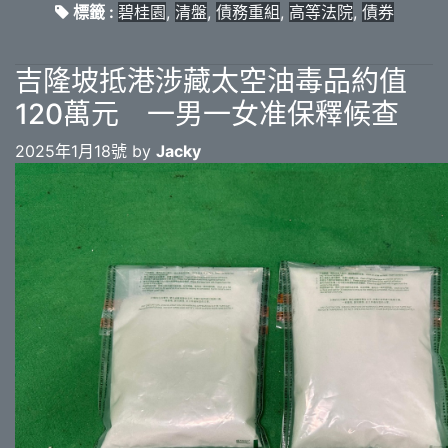
標籤 :
碧桂園
,
清盤
,
債務重組
,
高等法院
,
債券
吉隆坡抵港涉藏太空油毒品約值
120萬元 一男一女准保釋候查
2025年1月18號 by
Jacky