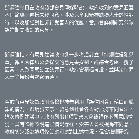
鄧炳強今日在政府總部會見傳媒時說，政府收到的意見涵蓋
不同範疇，包括未經同意、涉及兒童和精神缺損人士的性罪
行，以及加強對性罪行受害人的保護。當局會詳細研究公眾
諮詢期間收到的意見。
鄧炳強指，有意見建議政府進一步考慮訂立「持續性侵犯兒
童」罪。大律師公會提交的意見書提到，經綜合考慮一攬子
因素，大致同意訂立該罪行。政府會積極考慮，並與法律界
人士等持份者緊密溝通。
至於有意見認為政府應檢視被告利用「誤信同意」藉口而脫
罪的情況，鄧炳強表示，留意到社會各界對此持不同看法。
這次修例建議中，政府列出11項受害人會被視作不同意的情
況，當有證據證明這些情況存在，受害人會被視為不同意。
政府初步認為這項修訂應可應對上述情況，但會繼續研究。