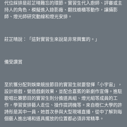
代位綵排是莊芷晴難忘的環節。實習生代入廚師、評審或主
持人的角色，模擬進入錄影廠、翻找櫥櫃等動作，讓攝影
師、燈光師研究動線和燈光安排。
莊芷晴說：「這對實習生來說是非常興奮的。」
備受讚賞
至於獲分配到娛樂競技節目的實習生就要發揮「小宇宙」，
設計遊戲，營造戲劇效果，並配合嘉賓的新劇作宣傳。進駐
歌唱比賽節目的實習生則分擔道具組、燈光組等成員的工
作，學習安排藝人走位、操作提詞機等。來自樹仁大學的許
詩彤是其中一員，她首次參與大型現場直播，從中了解到每
個藝人進出場和道具擺放的位置都必須非常精準。