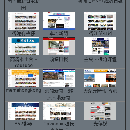
聞、最新香港新
新聞 _ HKET經濟日報
聞
香港冇格仔
本地新聞
香江望神州
高清本土台 -
頭條日報
主頁 - 棱角媒體
YouTube
memehongkong
港聞新聞 - 雅
大紀元時報 香港
虎香港新聞
852郵報
Gavinchiu趙氏
光傳媒