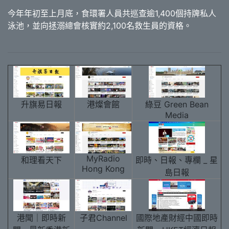
今年年初至上月底，食環署人員共巡查逾1,400個持牌私人
泳池，並向拯溺總會核實約2,100名救生員的資格。
升旗易日報
港燦會館
綠豆 Green Bean
Media
MyRadio
和理看天下
即時、日報、專欄 _ 星
Hong Kong
島日報
港聞｜即時新
子君Channel
國際地產財經中國即時