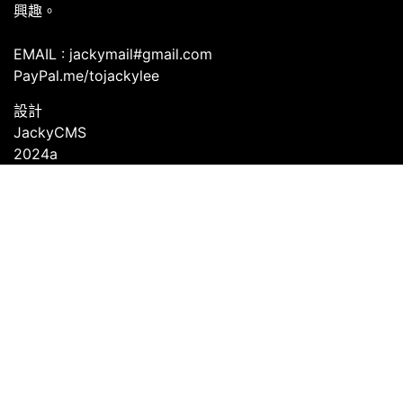
興趣。
EMAIL : jackymail#gmail.com
PayPal.me/tojackylee
設計
JackyCMS
2024a