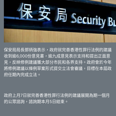
保安局局長鄧炳強表示，政府就完善香港性罪行法例的建議
收到逾6,000份意見書，逾九成意見表示支持和提出正面意
見，反映修例建議獲大部分市民和各界支持。政府會於今年
將修例建議以條例草案形式提交立法會審議，目標在本屆政
府任期內完成立法。
政府上月7日就完善香港性罪行法例的建議展開為期一個月
的公眾諮詢，諮詢期本月5日結束。