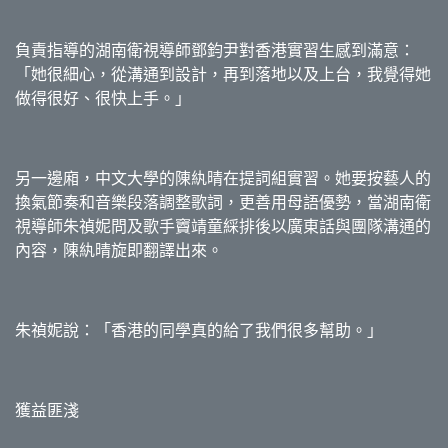
負責指導的湖南衛視導師鄧鈞尹對香港實習生感到滿意：
「她很細心，從溝通到設計，再到落地以及上台，我覺得她
做得很好、很快上手。」
另一邊廂，中文大學的陳紈晴在提詞組實習。她要按藝人的
換氣節奏和音樂段落調整歌詞，更善用母語優勢，當湖南衛
視導師朱禎妮問及歌手竇靖童綵排後以廣東話與團隊溝通的
內容，陳紈晴旋即翻譯出來。
朱禎妮說：「香港的同學真的給了我們很多幫助。」
獲益匪淺