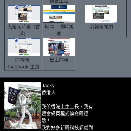
讀書生活
大紀元時報（香
時事 - 即時新
明報新聞網
港）
聞
01新聞 -
巴士的報
facebook 主頁
Jacky
香港人
我係香港土生土長，我有
豐富網頁程式編寫既經
驗！
我對好多新既科技都感到