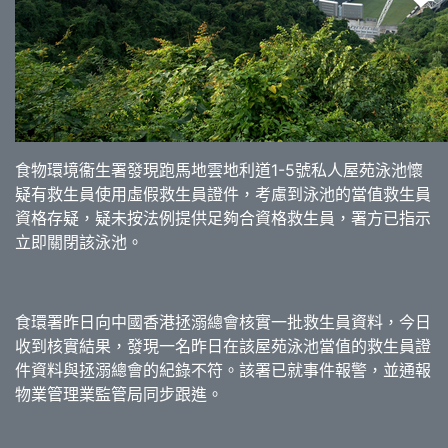
食物環境衞生署發現跑馬地雲地利道1-5號私人屋苑泳池懷
疑有救生員使用虛假救生員證件，考慮到泳池的當值救生員
資格存疑，疑未按法例提供足夠合資格救生員，署方已指示
立即關閉該泳池。
食環署昨日向中國香港拯溺總會核實一批救生員資料，今日
收到核實結果，發現一名昨日在該屋苑泳池當值的救生員證
件資料與拯溺總會的紀錄不符。該署已就事件報警，並通報
物業管理業監管局同步跟進。