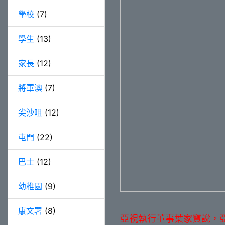
學校
(7)
學生
(13)
家長
(12)
將軍澳
(7)
尖沙咀
(12)
屯門
(22)
巴士
(12)
幼稚園
(9)
康文署
(8)
亞視執行董事葉家寶說，