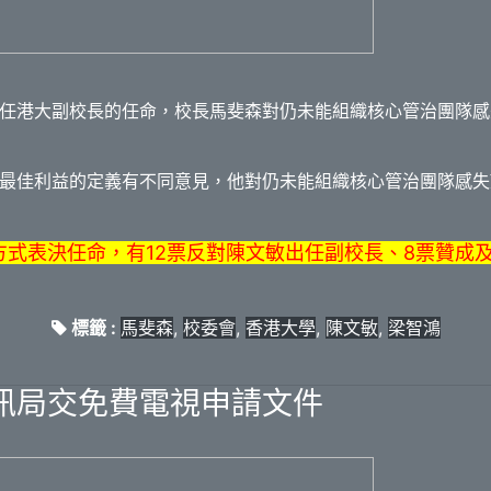
任港大副校長的任命，校長馬斐森對仍未能組織核心管治團隊感
最佳利益的定義有不同意見，他對仍未能組織核心管治團隊感失
式表決任命，有12票反對陳文敏出任副校長、8票贊成
標籤 :
馬斐森
,
校委會
,
香港大學
,
陳文敏
,
梁智鴻
訊局交免費電視申請文件