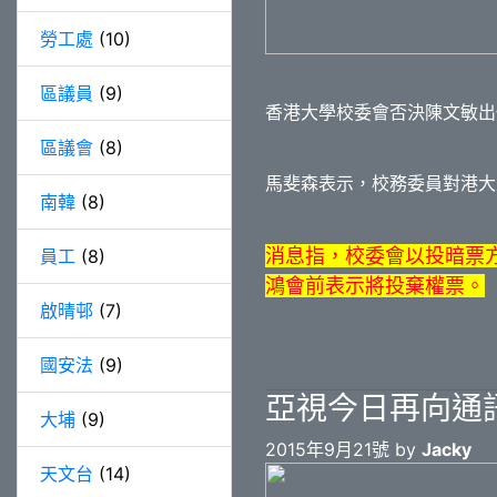
勞工處
(10)
區議員
(9)
香港大學校委會否決陳文敏出
區議會
(8)
馬斐森表示，校務委員對港大
南韓
(8)
消息指，校委會以投暗票方
員工
(8)
鴻會前表示將投棄權票。
啟晴邨
(7)
國安法
(9)
亞視今日再向通
大埔
(9)
2015年9月21號 by
Jacky
天文台
(14)