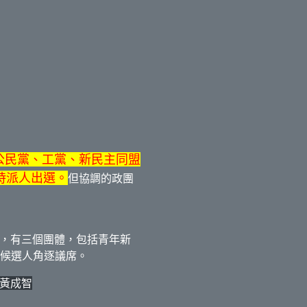
公民黨、工黨、新民主同盟
時派人出選。
但協調的政團
，有三個團體，包括青年新
民候選人角逐議席。
黃成智