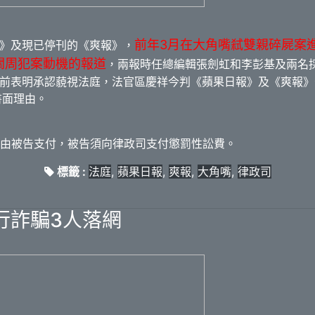
前年3月在大角嘴弒雙親碎屍案
》及現已停刊的《爽報》，
關周犯案動機的報道
，兩報時任總編輯張劍虹和李彭基及兩名
前表明承認藐視法庭，法官區慶祥今判《蘋果日報》及《爽報》分
書面理由。
費由被告支付，被告須向律政司支付懲罰性訟費。
標籤 :
法庭
,
蘋果日報
,
爽報
,
大角嘴
,
律政司
行詐騙3人落網