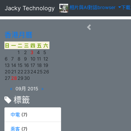
相片
與AI對話
browser
下
Jacky Technology
香港月曆
日
一
二
三
四
五
六
1
2
3
4
5
6
7
8
9
10
11
12
13
14
15
16
17
18
19
20
21
22
23
24
25
26
27
28
29
30
«
09月 2015
»
標籤
中電
(7)
乘客
(7)