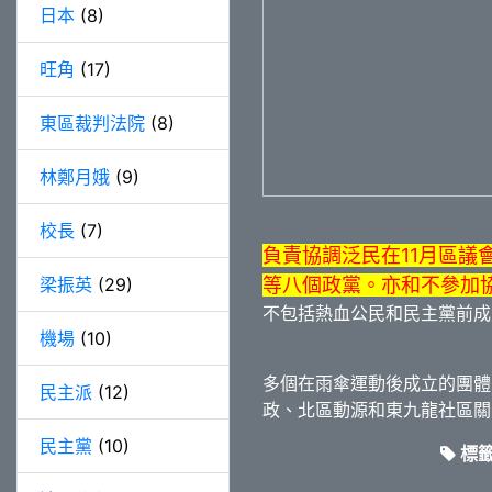
日本
(8)
旺角
(17)
東區裁判法院
(8)
林鄭月娥
(9)
校長
(7)
負責協調泛民在11月區
梁振英
(29)
等八個政黨。亦和不參加
不包括熱血公民和民主黨前成
機場
(10)
多個在雨傘運動後成立的團體
民主派
(12)
政、北區動源和東九龍社區關
民主黨
(10)
標籤