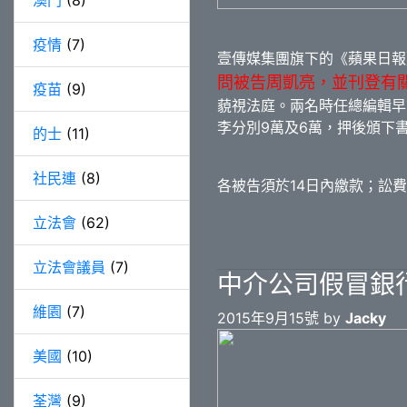
澳門
(8)
疫情
(7)
壹傳媒集團旗下的《蘋果日報
問被告周凱亮，並刊登有
疫苗
(9)
藐視法庭。兩名時任總編輯早
李分別9萬及6萬，押後頒下
的士
(11)
社民連
(8)
各被告須於14日內繳款；訟
立法會
(62)
立法會議員
(7)
中介公司假冒銀
維園
(7)
2015年9月15號 by
Jacky
美國
(10)
荃灣
(9)