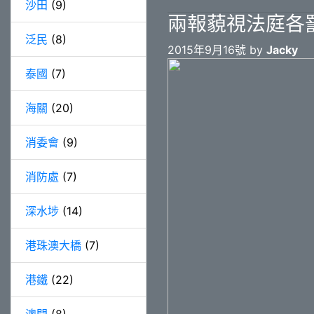
沙田
(9)
兩報藐視法庭各罰
泛民
(8)
2015年9月16號 by
Jacky
泰國
(7)
海關
(20)
消委會
(9)
消防處
(7)
深水埗
(14)
港珠澳大橋
(7)
港鐵
(22)