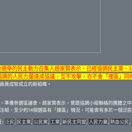
議會選舉的民主動力召集人趙家賢表示，已經協調民主黨、
協調的人民力量達成協議，互不攻擊，亦不會「撞區」同
員黃成智成立的新組織。
，準備參選區議會，趙家賢表示，曾跟協調小組聯絡的團體之中
注組，至少約14個選區有「撞區」情況，可能會有多於一個泛
 :
泛民
,
民主黨
,
公民黨
,
工黨
,
新民主同盟
,
人民力量
,
熱血公民
,