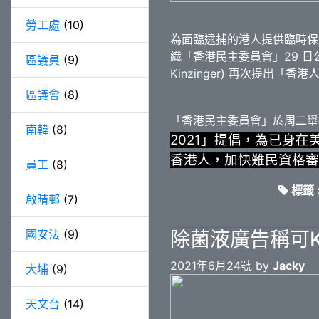
勞工處
(10)
為面臨逮捕的港人提供臨時保
織「香港民主委員會」29 日公布
區議員
(9)
Kinzinger) 再次提出「香港人民自
區議會
(8)
「香港民主委員會」於周二舉
南韓
(8)
2021」提倡，為已身
香港人，加快難民資格審
員工
(8)
標籤 
啟晴邨
(7)
國安法
(9)
除菌液廣告稱可K
2021年6月24號 by
Jacky
大埔
(9)
天文台
(14)