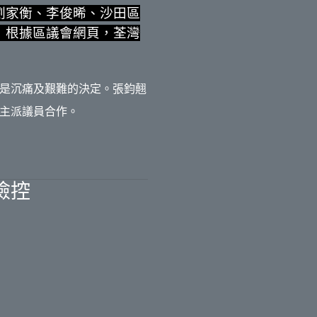
劉家衡、李俊晞、沙田區
，根據區議會網頁，荃灣
是沉痛及艱難的決定。張鈞翹
主派議員合作。
檢控