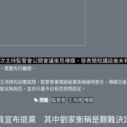
次主持監警會公開會議後見傳媒，發表簡短講話後未
，需要先行離開。
王沛詩先回應提問，監警會署理副秘書長梅達明表示，傳媒日後
度足夠與否，並非只看今日有否答問而定。
標籤 :
監警會
,
王沛詩
,
傳媒
員宣布退黨 其中劉家衡稱是艱難決