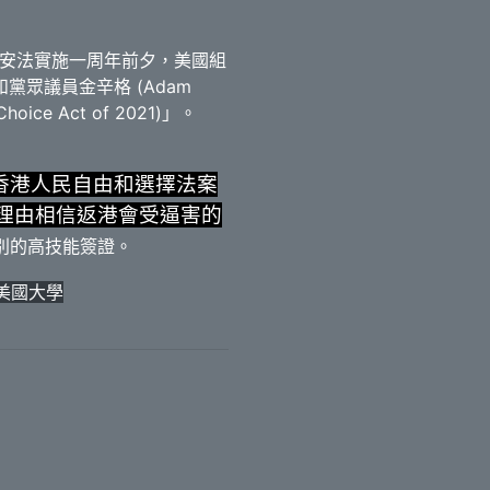
安法實施一周年前夕，美國組
和黨眾議員金辛格 (Adam
oice Act of 2021)」。
香港人民自由和選擇法案
有理由相信返港會受逼害的
別的高技能簽證。
美國大學