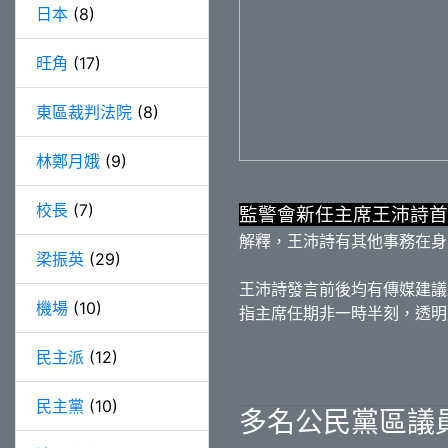
日本
(8)
旺角
(17)
東區裁判法院
(8)
林鄭月娥
(9)
校長
(7)
監警會新任主席王沛詩首
解釋，王沛詩有其他事務在身
梁振英
(29)
王沛詩發言前後均有傳媒建議
機場
(10)
指主席任期非一時半刻，透明
民主派
(12)
民主黨
(10)
多名公民黨區議