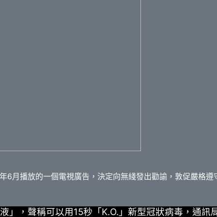
年6月播放的一個電視廣告，決定向無綫發出勸諭，敦促嚴格遵
」，聲稱可以用15秒「K.O.」新型冠狀病毒，通訊局