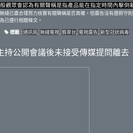
般觀眾會認為有關聲稱是指產品能在指定時間內擊倒
無綫已盡合理努力核實有關聲稱是否真確，但廣告沒有遵照守則
為已遵行相關條文。
標籤 :
通訊局
,
無綫電視
,
翡翠台
,
電視廣告
,
新型冠狀病毒
主持公開會議後未接受傳媒提問離去