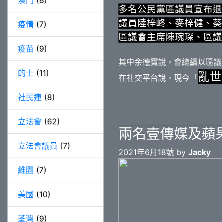
澳門
(8)
多名公民黨區議員宣布退
議員陸梓峂、麥梓健、葵
疫情
(7)
區議會主席陳琬琛、區議
疫苗
(9)
其中余德寶說，會繼續以區議
的士
(11)
亂世
在社交平台說，現今「
社民連
(8)
立法會
(62)
兩名壹傳媒及蘋
立法會議員
(7)
2021年6月18號 by
Jacky
維園
(7)
美國
(10)
荃灣
(9)