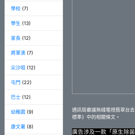
學校
(7)
學生
(13)
家長
(12)
將軍澳
(7)
尖沙咀
(12)
屯門
(22)
巴士
(12)
通訊局審議無綫電視翡翠台去
幼稚園
(9)
標準》中的相關條文。
康文署
(8)
廣告涉及一款「原生除菌液