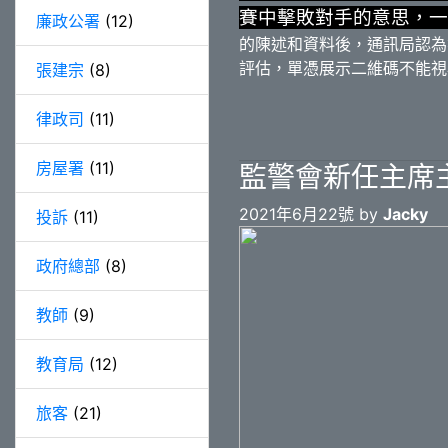
賽中擊敗對手的意思，一
廉政公署
(12)
的陳述和資料後，通訊局認為
評估，單憑展示二維碼不能視
張建宗
(8)
律政司
(11)
房屋署
(11)
監警會新任主席
2021年6月22號 by
Jacky
投訴
(11)
政府總部
(8)
教師
(9)
教育局
(12)
旅客
(21)