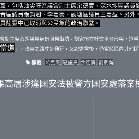
黨，包括油尖旺區議會副主席余德寶、深水埗區議員
青區議員張鈞翹、李嘉豪、觀塘區議員王嘉盈。另外
員陸靈中已取消與公民黨的政治聯繫。
會副主席及區議員身份服務街坊。劉家衡在社交平台形容，退黨
當道
」，政黨之路寸步難行，又說退黨後，仍會與區內其他民
標籤 :
公民黨
,
區議員
,
余德寶
,
劉家衡
果高層涉違國安法被警方國安處落案